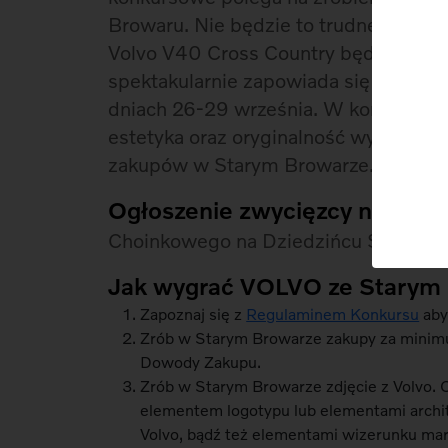
Browaru. Nie będzie to trudne, ponie
Volvo V40 Cross Country będzie tu ob
spektakularnie zapowiada się obecno
dniach 26-29 września. W konkursie o
estetyka oraz oryginalność wykonania
zakupów w Starym Browarze.
Ogłoszenie zwycięzcy nastąpi
Choinkowego na Dziedzińcu Sztuki w
Jak wygrać VOLVO ze Starym
Zapoznaj się z
Regulaminem Konkursu
aby
Zrób w Starym Browarze zakupy za minimu
Dowody Zakupu.
Zrób w Starym Browarze zdjęcie z Volvo. 
elementem logotypu lub elementami archi
Volvo, bądź też elementami wizerunku mar