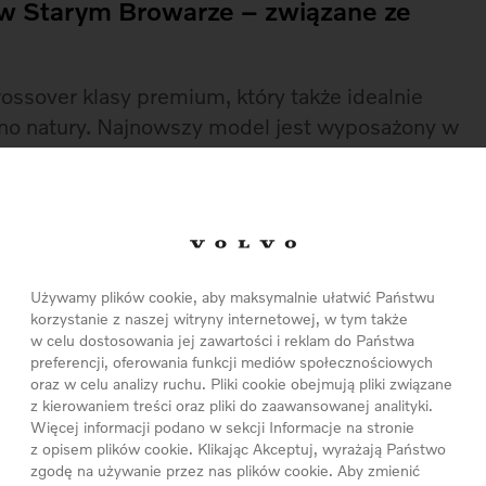
 w Starym Browarze – związane ze
ossover klasy premium, który także idealnie
no natury. Najnowszy model jest wyposażony w
ym dla Volvo motywem młotu Thora, które
 Cross Country. Samochód wyposażony jest
 ryzyko kolizji w ruchu miejskim przy prędkości do
 w standardzie oprócz 7 poduszek powietrznych
 także poduszkę chroniącą pieszych. Co ważne,
Używamy plików cookie, aby maksymalnie ułatwić Państwu
 już podatkiem od nagrody. W konkursie można
korzystanie z naszej witryny internetowej, w tym także
ełniając każdorazowo nowy formularz i wykonując
w celu dostosowania jej zawartości i reklam do Państwa
preferencji, oferowania funkcji mediów społecznościowych
em akcji jest Firma Karlik Autoryzowany Dealer
oraz w celu analizy ruchu. Pliki cookie obejmują pliki związane
i Volvo w Wielkopolsce.
z kierowaniem treści oraz pliki do zaawansowanej analityki.
Więcej informacji podano w sekcji Informacje na stronie
a do 27 listopada 2016 roku
. Zadanie
z opisem plików cookie. Klikając Akceptuj, wyrażają Państwo
zgodę na używanie przez nas plików cookie. Aby zmienić
ia z marką Volvo w przestrzeniach Starego