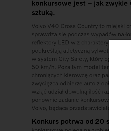
konkursowe jest – jak zwykle
sztuką.
Volvo V40 Cross Country to miejski cr
sprawdza się podczas wypadów na ło
reflektory LED w z charakterystyczn
podkreślają atletyczną sylwetkę V40
w system City Safety, który ogranicza
50 km/h. Poza tym model ten posiada
chroniących kierowcę oraz pasażerów
zwycięzca odbierze auto z opłaconym
wziąć udział dowolną ilość razy, wyp
ponownie zadanie konkursowe. Partner
Volvo, będąca przedstawicielem mark
Konkurs potrwa od
20 sierpni
konkursowe polega na zrobieniu zdjęc