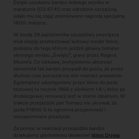
Dzięki uzyskaniu bardzo dobrego wyniku w
maratonie (03:47:41) oraz odrobinie szczęścia,
udało mu się zająć premiowane nagrodą specjalną
1800. miejsce.
W środę 29 października szczęśliwy zwycięzca
miał okazję przetestować kultowy model Volvo,
podobny do tego którym jeździł główny bohater
słynnego serialu „Święty”, grany przez Rogera
Moore’a. Co ciekawe, brytyjskiemu aktorowi
samochód tak bardzo przypadł do gustu, że przez
dłuższy czas poruszał się nim również prywatnie.
Egzemplarz udostępniony przez Volvo do jazdy
testowej to rocznik 1966 z silnikiem 1.8 l, który po
drobiazgowej renowacji jest w stanie idealnym. W
trakcie przejażdżki pan Tomasz nie ukrywał, że
jazda P1800 S to ogromna przyjemność i
niezapomniane przeżycie.
Za pomoc w realizacji przejażdżki bardzo
dziękujemy gdyńskiemu dealerowi
Volvo Drywa
.