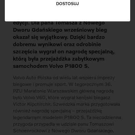
36. PZU Maraton Warszawski przyniósł
DOSTOSUJ
nam wiele emocji, które będziemy
wspominać przynajmniej do kolejnej
edycji. Dla pana Tomasza z Nowego
Dworu Gdańskiego wrześniowy bieg
okazał się wyjątkowy. Dzięki bardzo
dobremu wynikowi oraz odrobinie
szczęścia wygrał on nagrodę specjalną,
którą była przejażdżka zabytkowym
samochodem Volvo P1800 S.
Volvo Auto Polska od wielu lat wspiera imprezy
biegowe i promuje sport. W tegorocznym 36.
PZU Maratonie Warszawskim główną nagrodą
było Volvo V60, które wygrał kenijski biegacz
Victor Kipchirchir. Szwedzka marka przygotowała
również nagrodę specjalną – przejażdżkę
legendarnym modelem P1800 S. Ta niecodzienna
przygoda przypadła w udziale panu Tomaszowi
Schoenrockowi z Nowego Dworu Gdańskiego.