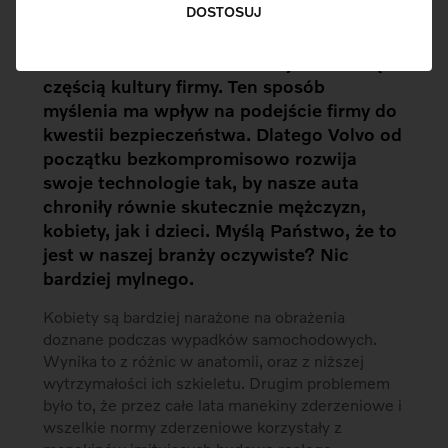
DOSTOSUJ
W Volvo Cars różnorodność jest istotną
częścią kultury firmy. Ten sposób
myślenia ma wpływ na podejście firmy do
kwestii bezpieczeństwa. Dlatego Volvo od
początku bezkompromisowo rozwija
swoje technologie tak, by nasze auta
chroniły równie skutecznie mężczyzn,
kobiety, jak i dzieci. Myślą Państwo, że to
jest w naszej branży oczywiste? Nic
bardziej mylnego.
Kobiety są bardziej narażone na obrażenia
doznane podczas wypadków samochodowych.
Wynika to z różnic w anatomii, oraz z niższej
wytrzymałości ich szkieletu. Drugim problemem
było to, że przez całe lata manekiny zderzeniowe i
wszelkie normy zderzeniowe korzystały z