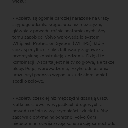
wieku:
• Kobiety są ogólnie bardziej narażone na urazy
szyjnego odcinka kręgosłupa niż mężczyźni,
głównie z powodu różnic anatomicznych. Aby
temu zapobiec, Volvo wprowadziło system
Whiplash Protection System (WHIPS), który
łączy specyficznie ukształtowany zagłówek z
przemyślaną konstrukcją siedzenia. Dzięki tej
kombinacji, wsparta jest nie tylko głowa, ale także
plecy. Po jej wprowadzeniu, ryzyko odniesienia
urazu szyi podczas wypadku z udziałem kobiet,
spadł o połowę.
• Kobiety częściej niż mężczyźni doznają urazu
klatki piersiowej w wypadkach drogowych z
powodu różnic w wytrzymałości szkieletu. Aby
zapewnić optymalną ochronę, Volvo Cars
nieustannie rozwija swoją konstrukcję samochodu