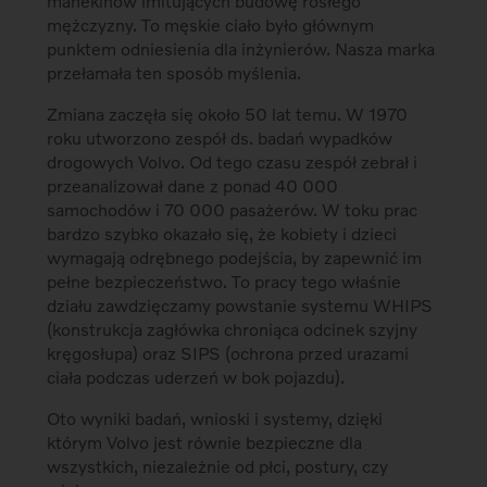
manekinów imitujących budowę rosłego
mężczyzny. To męskie ciało było głównym
punktem odniesienia dla inżynierów. Nasza marka
przełamała ten sposób myślenia.
Zmiana zaczęła się około 50 lat temu. W 1970
roku utworzono zespół ds. badań wypadków
drogowych Volvo. Od tego czasu zespół zebrał i
przeanalizował dane z ponad 40 000
samochodów i 70 000 pasażerów. W toku prac
bardzo szybko okazało się, że kobiety i dzieci
wymagają odrębnego podejścia, by zapewnić im
pełne bezpieczeństwo. To pracy tego właśnie
działu zawdzięczamy powstanie systemu WHIPS
(konstrukcja zagłówka chroniąca odcinek szyjny
kręgosłupa) oraz SIPS (ochrona przed urazami
ciała podczas uderzeń w bok pojazdu).
Oto wyniki badań, wnioski i systemy, dzięki
którym Volvo jest równie bezpieczne dla
wszystkich, niezależnie od płci, postury, czy