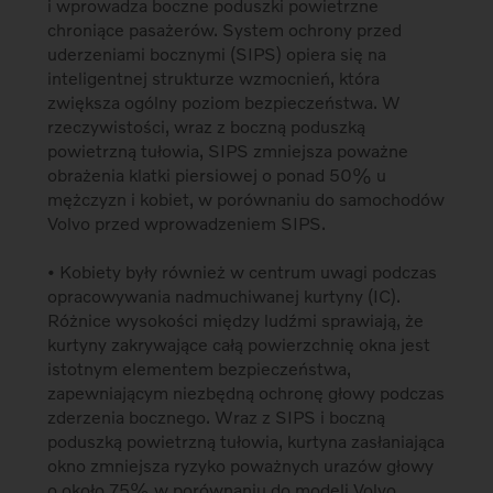
i wprowadza boczne poduszki powietrzne
chroniące pasażerów. System ochrony przed
uderzeniami bocznymi (SIPS) opiera się na
inteligentnej strukturze wzmocnień, która
zwiększa ogólny poziom bezpieczeństwa. W
rzeczywistości, wraz z boczną poduszką
powietrzną tułowia, SIPS zmniejsza poważne
obrażenia klatki piersiowej o ponad 50% u
mężczyzn i kobiet, w porównaniu do samochodów
Volvo przed wprowadzeniem SIPS.
• Kobiety były również w centrum uwagi podczas
opracowywania nadmuchiwanej kurtyny (IC).
Różnice wysokości między ludźmi sprawiają, że
kurtyny zakrywające całą powierzchnię okna jest
istotnym elementem bezpieczeństwa,
zapewniającym niezbędną ochronę głowy podczas
zderzenia bocznego. Wraz z SIPS i boczną
poduszką powietrzną tułowia, kurtyna zasłaniająca
okno zmniejsza ryzyko poważnych urazów głowy
o około 75% w porównaniu do modeli Volvo,