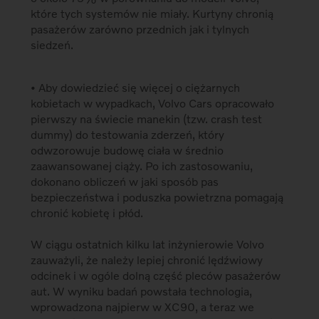
które tych systemów nie miały. Kurtyny chronią
pasażerów zarówno przednich jak i tylnych
siedzeń.
• Aby dowiedzieć się więcej o ciężarnych
kobietach w wypadkach, Volvo Cars opracowało
pierwszy na świecie manekin (tzw. crash test
dummy) do testowania zderzeń, który
odwzorowuje budowę ciała w średnio
zaawansowanej ciąży. Po ich zastosowaniu,
dokonano obliczeń w jaki sposób pas
bezpieczeństwa i poduszka powietrzna pomagają
chronić kobietę i płód.
W ciągu ostatnich kilku lat inżynierowie Volvo
zauważyli, że należy lepiej chronić lędźwiowy
odcinek i w ogóle dolną część pleców pasażerów
aut. W wyniku badań powstała technologia,
wprowadzona najpierw w XC90, a teraz we