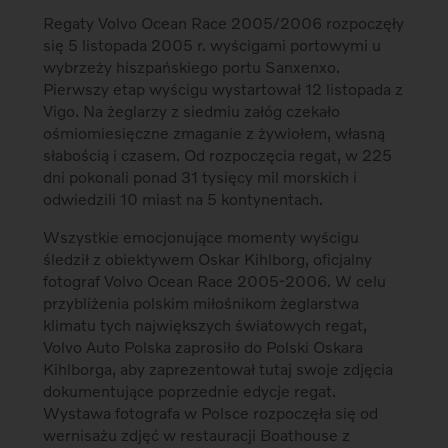
Regaty Volvo Ocean Race 2005/2006 rozpoczęły
się 5 listopada 2005 r. wyścigami portowymi u
wybrzeży hiszpańskiego portu Sanxenxo.
Pierwszy etap wyścigu wystartował 12 listopada z
Vigo. Na żeglarzy z siedmiu załóg czekało
ośmiomiesięczne zmaganie z żywiołem, własną
słabością i czasem. Od rozpoczęcia regat, w 225
dni pokonali ponad 31 tysięcy mil morskich i
odwiedzili 10 miast na 5 kontynentach.
Wszystkie emocjonujące momenty wyścigu
śledził z obiektywem Oskar Kihlborg, oficjalny
fotograf Volvo Ocean Race 2005-2006. W celu
przybliżenia polskim miłośnikom żeglarstwa
klimatu tych największych światowych regat,
Volvo Auto Polska zaprosiło do Polski Oskara
Kihlborga, aby zaprezentował tutaj swoje zdjęcia
dokumentujące poprzednie edycje regat.
Wystawa fotografa w Polsce rozpoczęła się od
wernisażu zdjęć w restauracji Boathouse z