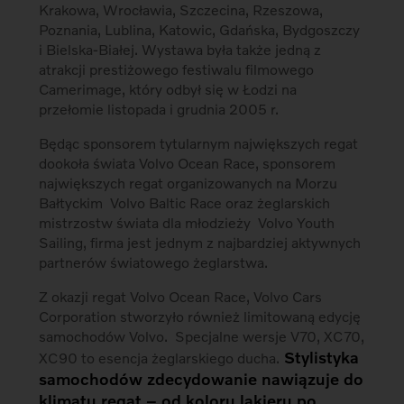
Krakowa, Wrocławia, Szczecina, Rzeszowa,
Poznania, Lublina, Katowic, Gdańska, Bydgoszczy
i Bielska-Białej. Wystawa była także jedną z
atrakcji prestiżowego festiwalu filmowego
Camerimage, który odbył się w Łodzi na
przełomie listopada i grudnia 2005 r.
Będąc sponsorem tytularnym największych regat
dookoła świata Volvo Ocean Race, sponsorem
największych regat organizowanych na Morzu
Bałtyckim  Volvo Baltic Race oraz żeglarskich
mistrzostw świata dla młodzieży  Volvo Youth
Sailing, firma jest jednym z najbardziej aktywnych
partnerów światowego żeglarstwa.
Z okazji regat Volvo Ocean Race, Volvo Cars
Corporation stworzyło również limitowaną edycję
samochodów Volvo. Specjalne wersje V70, XC70,
Stylistyka
XC90 to esencja żeglarskiego ducha.
samochodów zdecydowanie nawiązuje do
klimatu regat – od koloru lakieru po