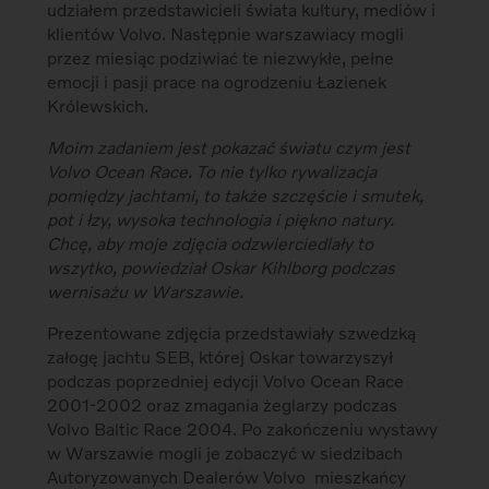
udziałem przedstawicieli świata kultury, mediów i
klientów Volvo. Następnie warszawiacy mogli
przez miesiąc podziwiać te niezwykłe, pełne
emocji i pasji prace na ogrodzeniu Łazienek
Królewskich.
Moim zadaniem jest pokazać światu czym jest
Volvo Ocean Race. To nie tylko rywalizacja
pomiędzy jachtami, to także szczęście i smutek,
pot i łzy, wysoka technologia i piękno natury.
Chcę, aby moje zdjęcia odzwierciedlały to
wszytko, powiedział Oskar Kihlborg podczas
wernisażu w Warszawie.
Prezentowane zdjęcia przedstawiały szwedzką
załogę jachtu SEB, której Oskar towarzyszył
podczas poprzedniej edycji Volvo Ocean Race
2001-2002 oraz zmagania żeglarzy podczas
Volvo Baltic Race 2004. Po zakończeniu wystawy
w Warszawie mogli je zobaczyć w siedzibach
Autoryzowanych Dealerów Volvo mieszkańcy