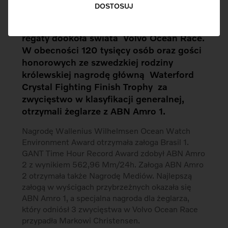
Ceremonią wręczenia nagród w Svenska
DOSTOSUJ
Exhibition Centre w Geteborgu
zakończyły się największe załogowe
regaty dookoła świata  Volvo Ocean Race.
W obecności 120 tysięcy osób oraz gości
honorowych ze szwedzkiej rodziny
królewskiej nagrodę główną  Waterford
Crystal Fighting Finish Trophy  za
zwycięstwo w klasyfikacji generalnej,
otrzymali żeglarze z ABN Amro 1.
Nagrodę Wallenius Wilhelmsen Ocean Watch
Environment Award otrzymała załoga Brasil 1.
GANT Time Hour Record Award zdobył ABN Amro
2 z wynikiem 562,96 Mm/24h. Załoga ABN Amro
2 otrzymała także Nagrodę Mediów. Najlepszą
załogą w wyścigach przybrzeżnych okazała się
ABN Amro 1, a specjalna nagroda dla żeglarza,
który odniósł 3 zwycięstwa w Volvo Ocean Race
przypadła Markowi Christensen.