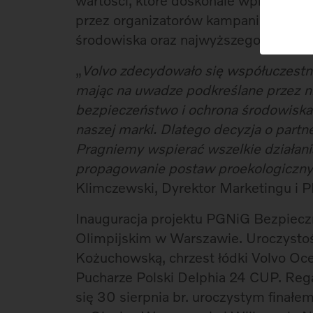
wartości, które doskonale wpisują si
przez organizatorów kampanii, jak i 
środowiska oraz najwyższego poziom
„
Volvo zdecydowało się współuczest
mając na uwadze podkreślane przez ni
bezpieczeństwo i ochrona środowiska. 
naszej marki. Dlatego decyzja o partn
Pragniemy wspierać wszelkie działani
propagowanie postaw proekologicznyc
Klimczewski, Dyrektor Marketingu i P
Inauguracja projektu PGNiG Bezpiec
Olimpijskim w Warszawie. Uroczystoś
Kożuchowską, chrzest łódki Volvo Oce
Pucharze Polski Delphia 24 CUP. Re
się 30 sierpnia br. uroczystym finałe