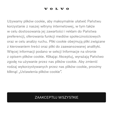
 pokazy ratownictwa, konkursy ekologiczne,
Używamy plików cookie, aby maksymalnie ułatwić Państwu
scenie pojawiły się zespoły Holland oraz Vincent
korzystanie z naszej witryny internetowej, w tym także
czorów był także udział Roberta Janowskiego i
w celu dostosowania jej zawartości i reklam do Państwa
preferencji, oferowania funkcji mediów społecznościowych
 oraz kabaretu Elita. Całe wydarzenie miało form
oraz w celu analizy ruchu. Pliki cookie obejmują pliki związane
mi także dla dzieci. Dorośli uczestnicy mogli
z kierowaniem treści oraz pliki do zaawansowanej analityki.
Więcej informacji podano w sekcji Informacje na stronie
dami Volvo. Wybór miejscowości, w których
z opisem plików cookie. Klikając Akceptuj, wyrażają Państwo
wynika z ich zalet. Region obfitujący w liczne
zgodę na używanie przez nas plików cookie. Aby zmienić
a promocję postaw proekologicznych,
rodzaj wykorzystywanych przez nas plików cookie, prosimy
kliknąć „Ustawienia plików cookie”.
rzyrodę. To także idealna lokalizacja na zwrócenie
sportach wodnych.
lvo. W ramach patronatu gościem specjalnym
ZAAKCEPTUJ WSZYSTKIE
na czele z olimpijczykiem – Zbigniewem Kanią.
zedsięwzięciu ze względu na przyświecające mu