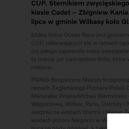
CUP. Sternikiem zwycięskiego t
klasie Cadet – Zbigniew Kani
lipca w gminie Wilkasy koło Gi
Łódka Volvo Ocean Race jest gościem
CUP, odbywających się w ramach ogó
Jej załoga zapewniła sobie zwycięst
to trzecie już zwycięstwo łódki, która
miejsce.
PGNiG Bezpieczne Mazury to ogólnop
ramach Żeglarskiego Pucharu Polski 
Marszałka Województwa Warmińsko – 
Węgorzewa, Wilkas, Rynu, Ostródy i 
sierpniu na wodach Warmii i Mazur. Ty
wodach jeziora Niegocin w Wilkasach. 
lipca na plaży gminnej, a zakończenie