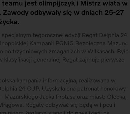
eamu jest olimpijczyk i Mistrz wiata w
a. Zawody odbywały się w dniach 25-27
życka.
 specjalnym tegorocznej edycji Regat Delphia 24
lnopolskiej Kampanii PGNiG Bezpieczne Mazury.
wo po trzydniowych zmaganiach w Wilkasach. Było
 w klasyfikacji generalnej Regat zajmuje pierwsze
olska kampania informacyjna, realizowana w
Delphia 24 CUP. Uzyskała ona patronat honorowy
Mazurskiego Jacka Protasa oraz miast: Olecka,
Mrągowa. Regaty odbywać się będą w lipcu i
m razem żeglarze stanęli do rywalizacji na
Ich uroczyste otwarcie nastąpiło w piątek, 25
, ogłoszenie wyników i rozdanie nagród miało