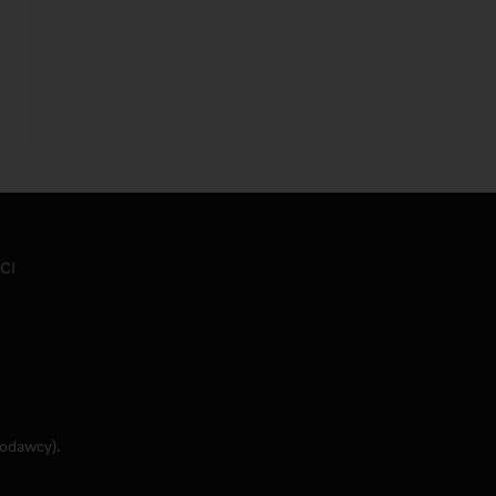
CI
jodawcy).