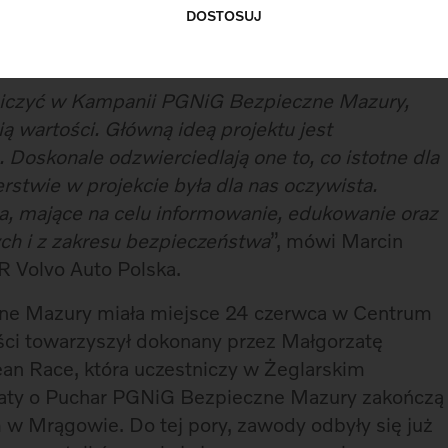
ę w wizerunek marki. To, co podkreślane zarówno
DOSTOSUJ
szwedzkiego producenta to kwestie ochrony
u bezpieczeństwa.
niczyć w Kampanii PGNiG Bezpieczne Mazury,
ą wartości. Główną ideą projektu jest
Doskonale odzwierciedlają one to, co istotne dla
erstwie w projekcie była dla nas oczywista.
a, mające na celu informowanie, edukowanie oraz
h i z zakresu bezpieczeństwa
”, mówi Marcin
R Volvo Auto Polska.
zne Mazury miała miejsce 24 czerwca w Centrum
ci towarzyszył dokonany przez Małgorzatę
an Race, która uczestniczy w Żeglarskim
gaty o Puchar PGNiG Bezpieczne Mazury zakończą
m w Mrągowie. Do tej pory, zawody odbyły się już