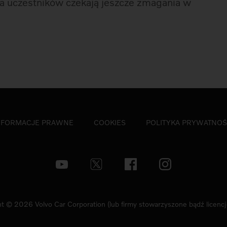
a uczestników czekają jeszcze zmagania w
NFORMACJE PRAWNE
COOKIES
POLITYKA PRYWATNOŚ
t © 2026 Volvo Car Corporation (lub firmy stowarzyszone bądź licenc