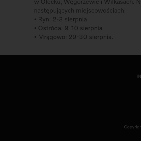
w Olecku, Węgorzewie i Wilkasach. N
następujących miejscowościach:
• Ryn: 2-3 sierpnia
• Ostróda: 9-10 sierpnia
• Mrągowo: 29-30 sierpnia.
I
Copyrigh