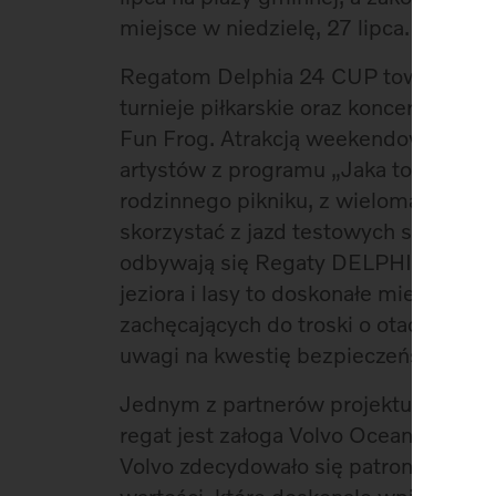
miejsce w niedzielę, 27 lipca.
Regatom Delphia 24 CUP towarzyszyły
turnieje piłkarskie oraz koncerty. Na 
Fun Frog. Atrakcją weekendowych wie
artystów z programu „Jaka to melodia”
rodzinnego pikniku, z wieloma atrakcja
skorzystać z jazd testowych samocho
odbywają się Regaty DELPHIA 24 CUP, 
jeziora i lasy to doskonałe miejsce n
zachęcających do troski o otaczającą p
uwagi na kwestię bezpieczeństwa w 
Jednym z partnerów projektu jest Vo
regat jest załoga Volvo Ocean Race, 
Volvo zdecydowało się patronować pr