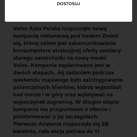
DOSTOSUJ
Pobierz Materiały
Volvo Auto Polska rozpoczęło nową
kampanię reklamową pod hasłem Zmień
się, której celem jest zakomunikowanie
konsumentom atrakcyjnej oferty zamiany
starego samochodu na nowy model
Volvo. Kampania zaplanowana jest w
dwóch etapach. Jej zadaniem podczas
weekendu majowego było zaintrygowanie
potencjalnych klientów, którzy wyjeżdżali
nad morze i w góry oraz wylatywali na
wypoczynek zagranicę. W drugim etapie
kampania ma przypomnieć o ofercie i
poinformować o jej szczegółach.
Pierwsze działania rozpoczęły się 28
kwietnia, cała akcja potrwa do 11