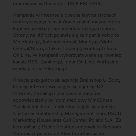
emitowane w Radiu Zet, RMF FM i PR3.
Kampania w Internecie obecna jest na stronach
motoryzacyjnych, na których znaleć można oferty
kupna-sprzedaży samochodów różnych marek.
Strony, na których pojawia się kampania Volvo to
MojeAuto.pl, Autocentrum.pl, Money.pl/Moto,
Onet.pl/Moto, a także Trader.pl, Gratka.pl i Indor
On Line. W kampanii wykorzystywane są również
kanały RSS Bankier.pl, Indor On Line, Wirtualne
media.pl oraz Palmtop.pl
Kreację przygotowała agencją Brainshop U-Boot,
kreacją internetową zajęła się agencja K2
Internet. Za zakup i planowanie mediów
odpowiedzialny był dom mediowy MindShare.
Działaniami direct marketing zajęła się agencja
Customer Relationship Management  Euro RSCG
Marketing House oraz Call Center Poland S.A. Za
komunikację Public Relations odpowiada Sensors.
Natomiast po stronie Klienta za kampanię