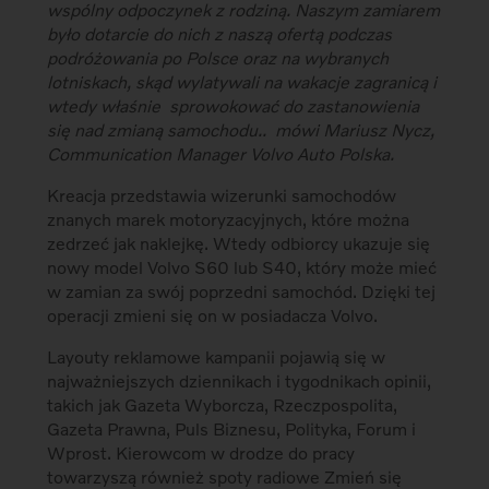
wspólny odpoczynek z rodziną. Naszym zamiarem
było dotarcie do nich z naszą ofertą podczas
podróżowania po Polsce oraz na wybranych
lotniskach, skąd wylatywali na wakacje zagranicą i
wtedy właśnie sprowokować do zastanowienia
się nad zmianą samochodu..  mówi Mariusz Nycz,
Communication Manager Volvo Auto Polska.
Kreacja przedstawia wizerunki samochodów
znanych marek motoryzacyjnych, które można
zedrzeć jak naklejkę. Wtedy odbiorcy ukazuje się
nowy model Volvo S60 lub S40, który może mieć
w zamian za swój poprzedni samochód. Dzięki tej
operacji zmieni się on w posiadacza Volvo.
Layouty reklamowe kampanii pojawią się w
najważniejszych dziennikach i tygodnikach opinii,
takich jak Gazeta Wyborcza, Rzeczpospolita,
Gazeta Prawna, Puls Biznesu, Polityka, Forum i
Wprost. Kierowcom w drodze do pracy
towarzyszą również spoty radiowe Zmień się