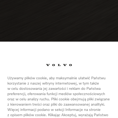
design w konkursie ICON AW
Używamy plików cookie, aby maksymalnie ułatwić Państwu
korzystanie z naszej witryny internetowej, w tym także
obył nagrodę w prestiżowym konkursie ICON AWARDS 2024, o
w celu dostosowania jej zawartości i reklam do Państwa
preferencji, oferowania funkcji mediów społecznościowych
oraz w celu analizy ruchu. Pliki cookie obejmują pliki związane
z kierowaniem treści oraz pliki do zaawansowanej analityki.
Więcej informacji podano w sekcji Informacje na stronie
z opisem plików cookie. Klikając Akceptuj, wyrażają Państwo