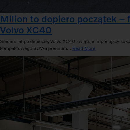
Milion to dopiero początek –
Volvo XC40
Siedem lat po debiucie, Volvo XC40 świętuje imponujący sukc
kompaktowego SUV-a premium…
Read More