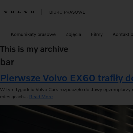
BIURO PRASOWE
Komunikaty prasowe
Zdjęcia
Filmy
Kontakt 
This is my archive
bar
Pierwsze Volvo EX60 trafiły d
W tym tygodniu Volvo Cars rozpoczęło dostawy egzemplarzy 
miesiącach…
Read More