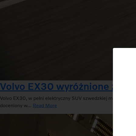
Volvo EX30 wyróżnione za 
Volvo EX30, w pełni elektryczny SUV szwedzkiej marki, zd
doceniony w…
Read More