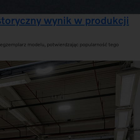
storyczny wynik w produkcji
y egzemplarz modelu, potwierdzając popularność tego