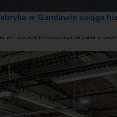
 fabryka w Gandawie osiąga hi
es. Z linii produkcyjnej w Gandawie zjechał właśnie milionow