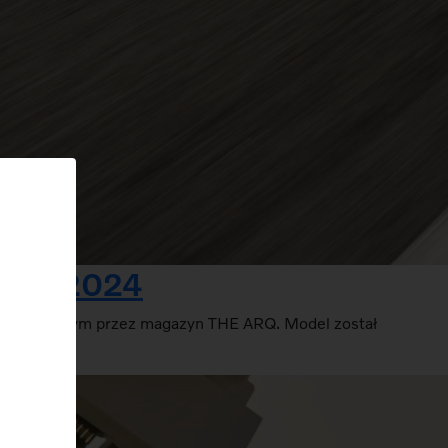
ARDS 2024
rganizowanym przez magazyn THE ARQ. Model został