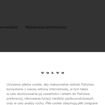
dla mediów
Rejestracja dziennikarzy
KI DESIGN
rowadzą wspólną akcję zatytuowaną Dni Szwedzkiego Wzornictw
Używamy plików cookie, aby maksymalnie ułatwić Państwu
korzystanie z naszej witryny internetowej, w tym także
w celu dostosowania jej zawartości i reklam do Państwa
preferencji, oferowania funkcji mediów społecznościowych
oraz w celu analizy ruchu. Pliki cookie obejmują pliki związane