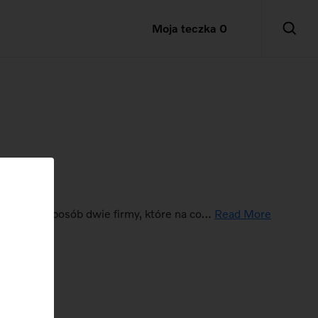
Moja teczka
0
a. W ten sposób dwie firmy, które na co…
Read More