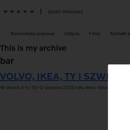
BIURO PRASOWE
Komunikaty prasowe
Zdjęcia
Filmy
Kontakt 
This is my archive
bar
VOLVO, IKEA, TY I SZWEDZ
W dniach 3-5 i 10-12 sierpnia 2012 roku Ikea i Volvo przep