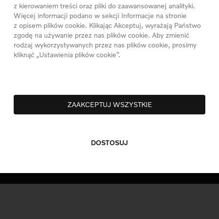
z kierowaniem treści oraz pliki do zaawansowanej analityki.
Więcej informacji podano w sekcji Informacje na stronie
z opisem plików cookie. Klikając Akceptuj, wyrażają Państwo
zgodę na używanie przez nas plików cookie. Aby zmienić
rodzaj wykorzystywanych przez nas plików cookie, prosimy
kliknąć „Ustawienia plików cookie”.
NFORMACJE PRAWNE
COOKIES
POLITYKA PRYWATNOŚ
ZAAKCEPTUJ WSZYSTKIE
DOSTOSUJ
t © 2026 Volvo Car Corporation (lub firmy stowarzyszone bądź licenc