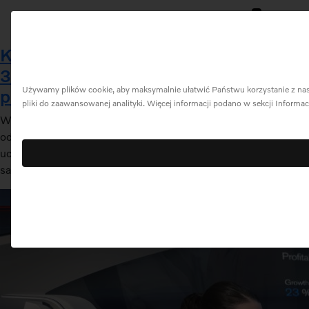
0
Menu
Koncept pojazdu autonomicznego
360c Volvo Cars: czyli nie lataj,
Używamy plików cookie, aby maksymalnie ułatwić Państwu korzystanie z naszej
pojedź!
pliki do zaawansowanej analityki. Więcej informacji podano w sekcji Informa
Wyobraź sobie świat, w którym długie podróże mógłbyś
odbywać bez konieczności odwiedzania lotnisk. Bez ich tłoku,
uciążliwej kontroli bezpieczeństwa, kolejek i ciasnych kabin
samolotów… Zamiast…
Read More