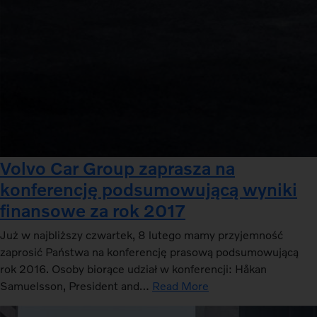
Volvo Car Group zaprasza na
konferencję podsumowującą wyniki
finansowe za rok 2017
Już w najbliższy czwartek, 8 lutego mamy przyjemność
zaprosić Państwa na konferencję prasową podsumowującą
rok 2016. Osoby biorące udział w konferencji: Håkan
Samuelsson, President and…
Read More